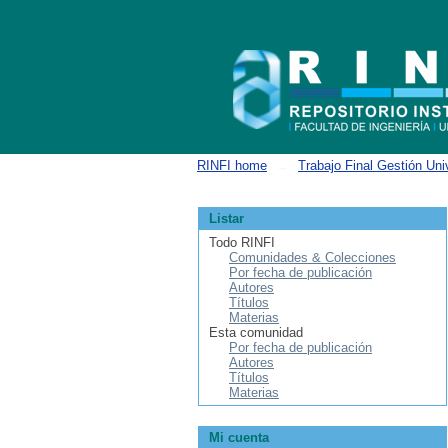
Buscar
RINFI home
→
Trabajo Final Gestión Univ
Listar
Todo RINFI
Comunidades & Colecciones
Por fecha de publicación
Autores
Títulos
Materias
Esta comunidad
Por fecha de publicación
Autores
Títulos
Materias
Mi cuenta