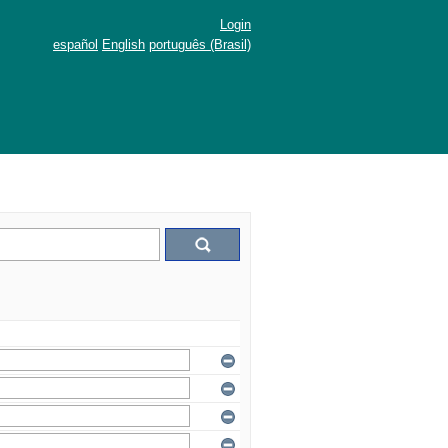
Login
español
English
português (Brasil)