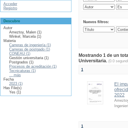
Acceder
Registro
Descubre
Nuevos filtros:
Autor
Ameztoy, Malen (1)
Winkel, Marcela (1)
Materia
Carreras de ingeniería (1)
Carreras de postgado (1)
CONEAU (1)
Mostrando 1 de un tota
Gestión universitaria (1)
Universitaria.
(0.0 segund
Postgrados (1)
Procesos de acreditación (1)
1
Tecnicaturas (1)
... más
Fecha
2023 (1)
El imp
Has File(s)
ofreci
Yes (1)
2022
Ameztoy
Ingenier
1