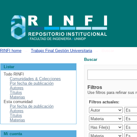
Buscar
RINFI home
→
Trabajo Final Gestión Universitaria
→
Buscar
Buscar
Listar
Todo RINFI
Comunidades & Colecciones
Por fecha de publicación
Filtros
Autores
Títulos
Use filtros para refinar sus 
Materias
Esta comunidad
Filtros actuales:
Por fecha de publicación
Autores
Títulos
Materias
Mi cuenta