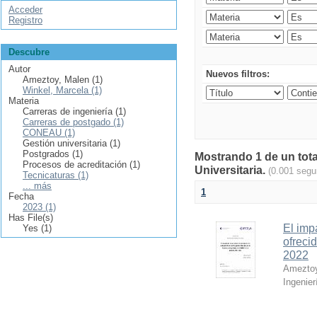
Acceder
Registro
Descubre
Autor
Nuevos filtros:
Ameztoy, Malen (1)
Winkel, Marcela (1)
Materia
Carreras de ingeniería (1)
Carreras de postgado (1)
CONEAU (1)
Gestión universitaria (1)
Postgrados (1)
Mostrando 1 de un tota
Procesos de acreditación (1)
Universitaria.
(0.001 segu
Tecnicaturas (1)
... más
1
Fecha
2023 (1)
Has File(s)
El imp
Yes (1)
ofreci
2022
Ameztoy
Ingenier