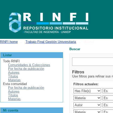
Buscar
RINFI home
→
Trabajo Final Gestión Universitaria
→
Buscar
Buscar
Listar
Todo RINFI
Comunidades & Colecciones
Por fecha de publicación
Filtros
Autores
Títulos
Use filtros para refinar sus 
Materias
Esta comunidad
Filtros actuales:
Por fecha de publicación
Autores
Títulos
Materias
Mi cuenta