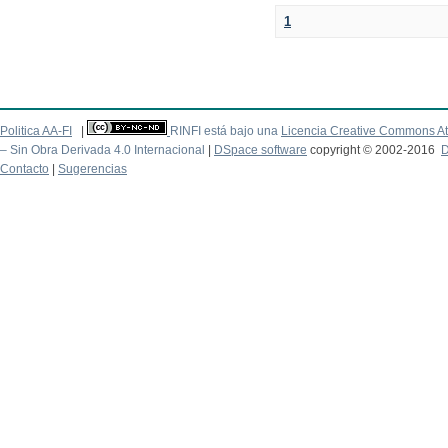
1
Politica AA-FI
|
RINFI está bajo una
Licencia Creative Commons At
– Sin Obra Derivada 4.0 Internacional
|
DSpace software
copyright © 2002-2016
D
Contacto
|
Sugerencias