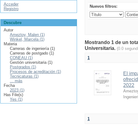
Acceder
Nuevos filtros:
Registro
Descubre
Autor
Ameztoy, Malen (1)
Winkel, Marcela (1)
Mostrando 1 de un tota
Materia
Universitaria.
Carreras de ingeniería (1)
(0.0 segund
Carreras de postgado (1)
CONEAU (1)
1
Gestión universitaria (1)
Postgrados (1)
Procesos de acreditación (1)
El imp
Tecnicaturas (1)
ofreci
... más
2022
Fecha
2023 (1)
Ameztoy
Has File(s)
Ingenier
Yes (1)
1