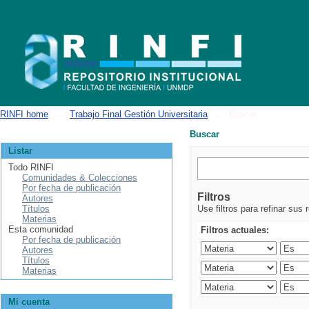
Buscar
RINFI home
→
Trabajo Final Gestión Universitaria
→
Buscar
Buscar
Listar
Todo RINFI
Comunidades & Colecciones
Por fecha de publicación
Filtros
Autores
Títulos
Use filtros para refinar sus 
Materias
Esta comunidad
Filtros actuales:
Por fecha de publicación
Autores
Títulos
Materias
Mi cuenta