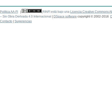
Politica AA-FI
|
RINFI está bajo una
Licencia Creative Commons At
– Sin Obra Derivada 4.0 Internacional
|
DSpace software
copyright © 2002-2016
D
Contacto
|
Sugerencias