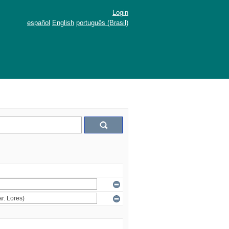
Login
español
English
português (Brasil)