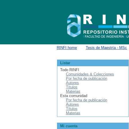
Buscar
RINFI home
→
Tesis de Maestría - MSc
Listar
Todo RINFI
Comunidades & Colecciones
Por fecha de publicación
Autores
Títulos
Materias
Esta comunidad
Por fecha de publicación
Autores
Títulos
Materias
Mi cuenta