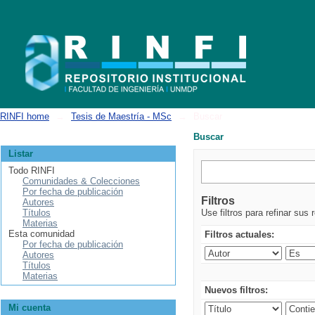
Buscar
RINFI home
→
Tesis de Maestría - MSc
→
Buscar
Buscar
Listar
Todo RINFI
Comunidades & Colecciones
Por fecha de publicación
Filtros
Autores
Títulos
Use filtros para refinar sus 
Materias
Esta comunidad
Filtros actuales:
Por fecha de publicación
Autores
Títulos
Materias
Nuevos filtros:
Mi cuenta