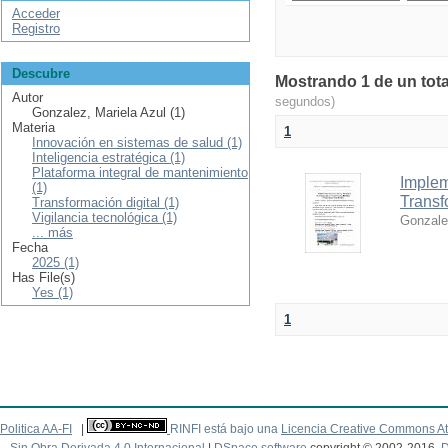
Acceder
Registro
Descubre
Mostrando 1 de un tota
Autor
segundos)
Gonzalez, Mariela Azul (1)
Materia
1
Innovación en sistemas de salud (1)
Inteligencia estratégica (1)
Plataforma integral de mantenimiento
Implem
(1)
Transf
Transformación digital (1)
Vigilancia tecnológica (1)
Gonzale
... más
Fecha
2025 (1)
Has File(s)
Yes (1)
1
Politica AA-FI
|
RINFI está bajo una
Licencia Creative Commons At