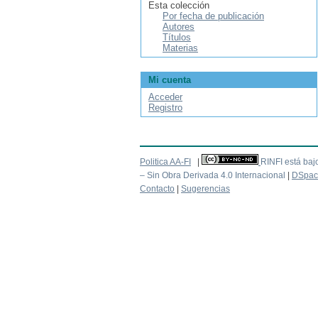
Esta colección
Por fecha de publicación
Autores
Títulos
Materias
Mi cuenta
Acceder
Registro
Politica AA-FI
|
RINFI está baj
– Sin Obra Derivada 4.0 Internacional
|
DSpac
Contacto
|
Sugerencias