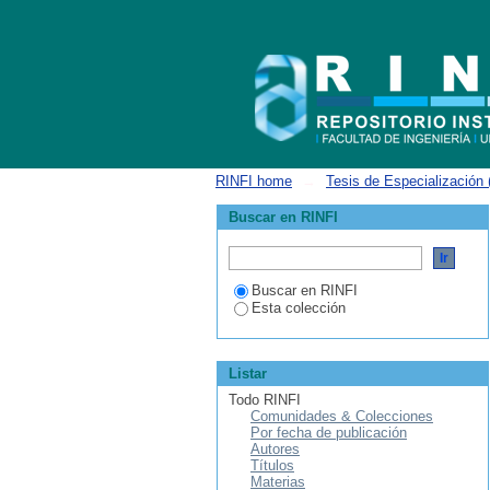
Filtrar por: Materia
RINFI home
→
Tesis de Especialización 
Buscar en RINFI
Buscar en RINFI
Esta colección
Listar
Todo RINFI
Comunidades & Colecciones
Por fecha de publicación
Autores
Títulos
Materias