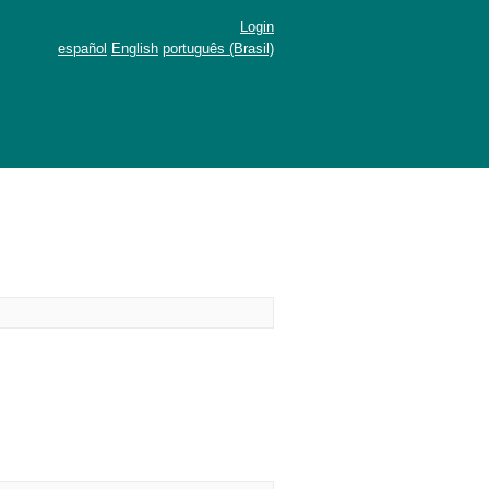
Login
español
English
português (Brasil)