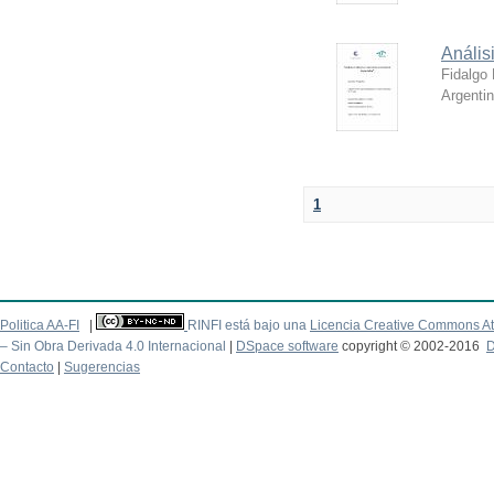
Anális
Fidalgo 
Argenti
1
Politica AA-FI
|
RINFI está bajo una
Licencia Creative Commons At
– Sin Obra Derivada 4.0 Internacional
|
DSpace software
copyright © 2002-2016
D
Contacto
|
Sugerencias