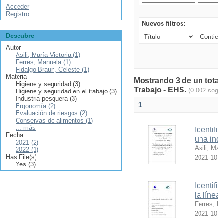
Acceder
Registro
Nuevos filtros:
Descubre
Autor
Asili, María Victoria (1)
Ferres, Manuela (1)
Fidalgo Braun, Celeste (1)
Materia
Mostrando 3 de un tota
Higiene y seguridad (3)
Trabajo - EHS.
(0.002 se
Higiene y seguridad en el trabajo (3)
Industria pesquera (3)
1
Ergonomía (2)
Evaluación de riesgos (2)
Conservas de alimentos (1)
... más
Identi
Fecha
una in
2021 (2)
Asili, M
2022 (1)
Has File(s)
2021-10
Yes (3)
Identi
la lín
Ferres,
2021-10