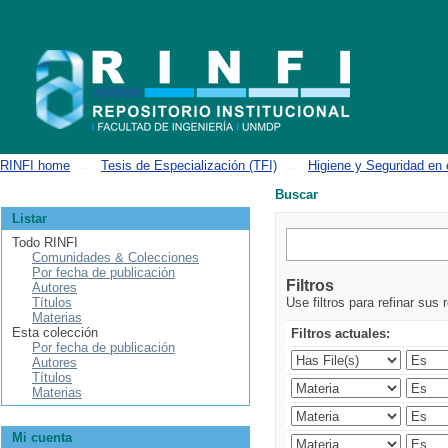
Buscar
RINFI home
→
Tesis de Especialización (TFI)
→
Higiene y Seguridad en 
Buscar
Listar
Todo RINFI
Comunidades & Colecciones
Por fecha de publicación
Filtros
Autores
Títulos
Use filtros para refinar sus 
Materias
Esta colección
Filtros actuales:
Por fecha de publicación
Autores
Títulos
Materias
Mi cuenta