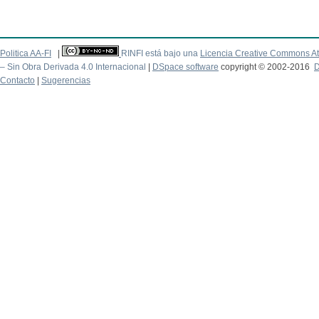
Politica AA-FI
|
RINFI está bajo una
Licencia Creative Commons At
– Sin Obra Derivada 4.0 Internacional
|
DSpace software
copyright © 2002-2016
D
Contacto
|
Sugerencias