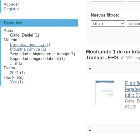
Acceder
Registro
Nuevos filtros:
Descubre
Autor
Gallo, Daniel (1)
Materia
Empresa frigorifica (1)
Industria cárnica (1)
Mostrando 1 de un tota
Seguridad e higiene en el trabajo (1)
Trabajo - EHS.
(0.002 se
Seguridad e higiene laboral (1)
... más
1
Fecha
2021 (1)
Has File(s)
Yes (1)
Planif
legale
julio 
Gallo, D
09-13
)
1