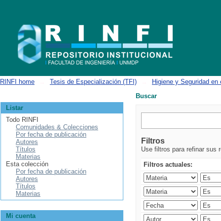
Buscar
RINFI home
→
Tesis de Especialización (TFI)
→
Higiene y Seguridad en 
Buscar
Listar
Todo RINFI
Comunidades & Colecciones
Por fecha de publicación
Filtros
Autores
Títulos
Use filtros para refinar sus 
Materias
Esta colección
Filtros actuales:
Por fecha de publicación
Autores
Títulos
Materias
Mi cuenta