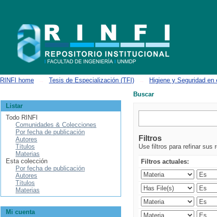
Buscar
RINFI home
→
Tesis de Especialización (TFI)
→
Higiene y Seguridad en 
Buscar
Listar
Todo RINFI
Comunidades & Colecciones
Por fecha de publicación
Filtros
Autores
Títulos
Use filtros para refinar sus 
Materias
Esta colección
Filtros actuales:
Por fecha de publicación
Autores
Títulos
Materias
Mi cuenta