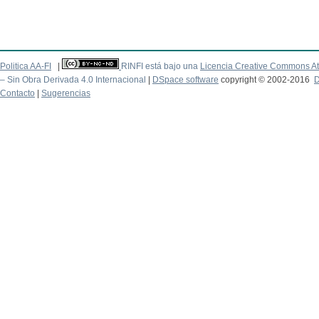
Politica AA-FI
|
RINFI está bajo una
Licencia Creative Commons At
– Sin Obra Derivada 4.0 Internacional
|
DSpace software
copyright © 2002-2016
D
Contacto
|
Sugerencias