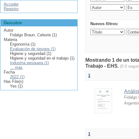
Acceder
Registro
Descubre
Nuevos filtros:
Autor
Fidalgo Braun, Celeste (1)
Materia
Ergonomía (1)
Evaluación de riesgos (1)
Higiene y seguridad (1)
Higiene y seguridad en el trabajo (1)
Mostrando 1 de un tota
Industria pesquera (1)
Trabajo - EHS.
(0.0 segu
... más
Fecha
1
2022 (1)
Has File(s)
Yes (1)
Anális
Fidalgo 
Argenti
1