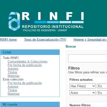
Buscar
RINFI home
→
Tesis de Especialización (TFI)
→
Higiene y Seguridad en 
Buscar
Listar
Todo RINFI
Comunidades & Colecciones
Por fecha de publicación
Filtros
Autores
Títulos
Use filtros para refinar sus 
Materias
Esta colección
Filtros actuales:
Por fecha de publicación
Autores
Títulos
Materias
Mi cuenta
Nuevos filtros: