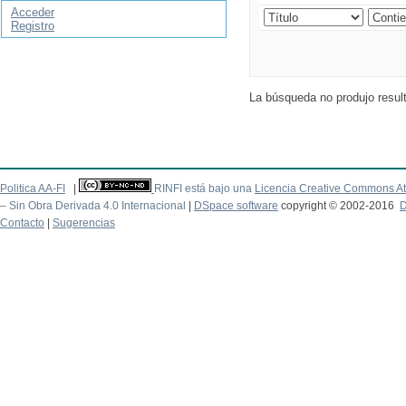
Acceder
Registro
La búsqueda no produjo resul
Politica AA-FI
|
RINFI está bajo una
Licencia Creative Commons At
– Sin Obra Derivada 4.0 Internacional
|
DSpace software
copyright © 2002-2016
D
Contacto
|
Sugerencias