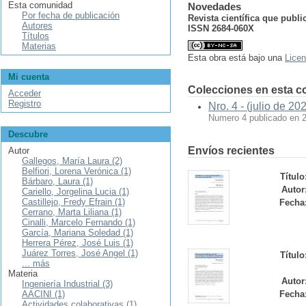
Esta comunidad
Novedades
Por fecha de publicación
Revista científica que publi
Autores
ISSN 2684-060X
Títulos
Materias
Esta obra está bajo una
Licen
Mi cuenta
Colecciones en esta 
Acceder
Registro
Nro. 4 - (julio de 2
Numero 4 publicado en 
Descubre
Envíos recientes
Autor
Gallegos, María Laura (2)
Belfiori, Lorena Verónica (1)
Título
Bárbaro, Laura (1)
Autor
Cariello, Jorgelina Lucia (1)
Castillejo, Fredy Efrain (1)
Fecha
Cerrano, Marta Liliana (1)
Cinalli, Marcelo Fernando (1)
García, Mariana Soledad (1)
Herrera Pérez, José Luis (1)
Juárez Torres, José Angel (1)
Título
... más
Materia
Autor
Ingeniería Industrial (3)
AACINI (1)
Fecha
Actividades colaborativas (1)