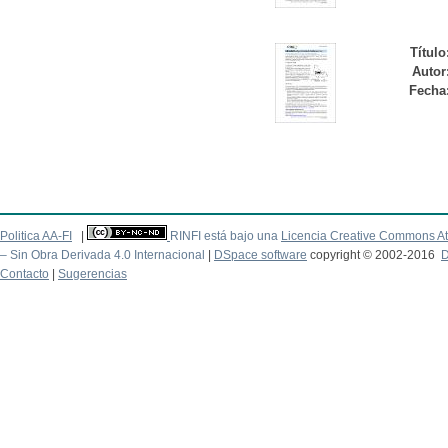
Título
Autor
Fecha
Politica AA-FI
|
RINFI está bajo una
Licencia Creative Commons At
– Sin Obra Derivada 4.0 Internacional
|
DSpace software
copyright © 2002-2016
D
Contacto
|
Sugerencias