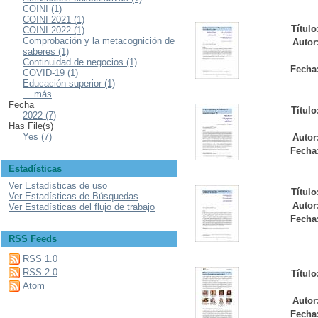
COINI (1)
COINI 2021 (1)
Título
COINI 2022 (1)
Comprobación y la metacognición de
Autor
saberes (1)
Continuidad de negocios (1)
Fecha
COVID-19 (1)
Educación superior (1)
... más
Fecha
Título
2022 (7)
Has File(s)
Yes (7)
Autor
Fecha
Estadísticas
Ver Estadísticas de uso
Título
Ver Estadísticas de Búsquedas
Autor
Ver Estadísticas del flujo de trabajo
Fecha
RSS Feeds
RSS 1.0
RSS 2.0
Título
Atom
Autor
Fecha