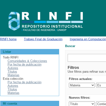
Buscar
RINFI home
→
Trabajo Final de Graduación
→
Ingenieria en Computació
Buscar
Listar
Todo RINFI
Comunidades & Colecciones
Por fecha de publicación
Filtros
Autores
Títulos
Use filtros para refinar sus 
Materias
Esta colección
Filtros actuales:
Por fecha de publicación
Autores
Títulos
Materias
Nuevos filtros:
Mi cuenta