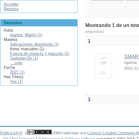
Acceder
Registro
Descubre
Mostrando 1 de un tota
Autor
segundos)
Igartúa, Martín (1)
Materia
1
Aplicaciones deportivas (1)
Artes marciales (1)
Fuerza de impacto y reacción (1)
SMART
Taekwon-Do (1)
Igartúa,
... más
Fecha
2021-12
2021 (1)
Has File(s)
Yes (1)
1
Politica AA-FI
|
RINFI está bajo una
Licencia Creative Commons At