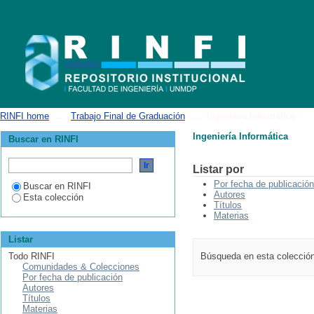
Ingeniería Informática
RINFI home
→
Trabajo Final de Graduación
→
Ingeniería Informática
Ingeniería Informática
Buscar en RINFI
Listar por
Por fecha de publicación
Buscar en RINFI
Autores
Esta colección
Títulos
Materias
Listar
Todo RINFI
Búsqueda en esta colecció
Comunidades & Colecciones
Por fecha de publicación
Autores
Títulos
Materias