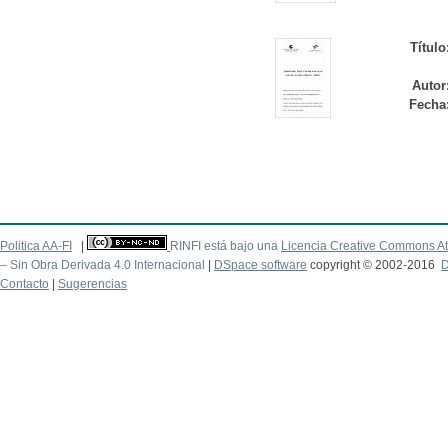
Título
Autor
Fecha
Politica AA-FI
|
RINFI está bajo una
Licencia Creative Commons At
– Sin Obra Derivada 4.0 Internacional
|
DSpace software
copyright © 2002-2016
D
Contacto
|
Sugerencias