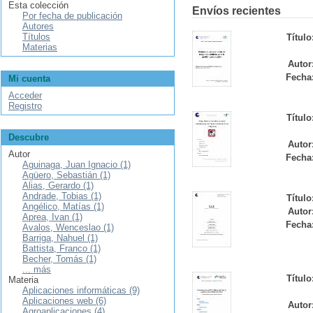
Esta colección
Envíos recientes
Por fecha de publicación
Autores
Títulos
Título
Materias
Autor
Fecha
Mi cuenta
Acceder
Registro
Título
Descubre
Autor
Autor
Fecha
Aguinaga, Juan Ignacio (1)
Agüero, Sebastián (1)
Alias, Gerardo (1)
Andrade, Tobias (1)
Título
Angélico, Matías (1)
Autor
Aprea, Ivan (1)
Fecha
Avalos, Wenceslao (1)
Barriga, Nahuel (1)
Battista, Franco (1)
Becher, Tomás (1)
... más
Título
Materia
Aplicaciones informáticas (9)
Aplicaciones web (6)
Autor
Agroaplicaciones (4)