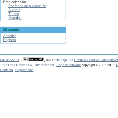
Esta colección
Por fecha de publicación
Autores
Títulos
Materias
Mi cuenta
Acceder
Registro
Politica AA-FI
|
RINFI está bajo una
Licencia Creative Commons At
– Sin Obra Derivada 4.0 Internacional
|
DSpace software
copyright © 2002-2016
D
Contacto
|
Sugerencias