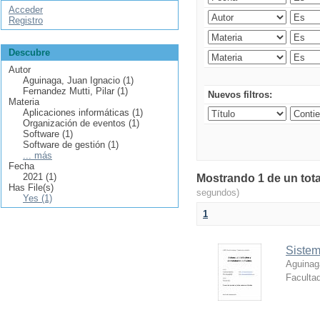
Acceder
Registro
Descubre
Autor
Aguinaga, Juan Ignacio (1)
Fernandez Mutti, Pilar (1)
Nuevos filtros:
Materia
Aplicaciones informáticas (1)
Organización de eventos (1)
Software (1)
Software de gestión (1)
... más
Fecha
2021 (1)
Mostrando 1 de un total
Has File(s)
segundos)
Yes (1)
1
Sistem
Aguinag
Facultad