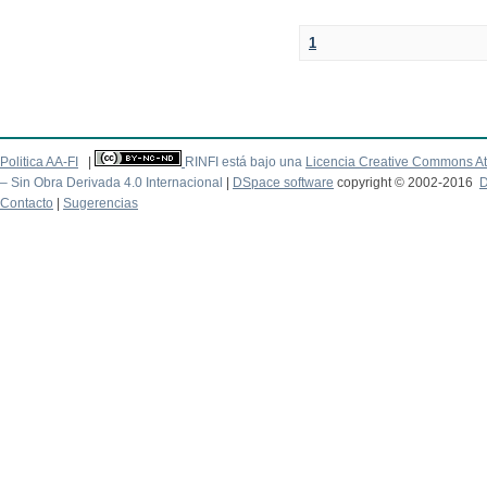
1
Politica AA-FI
|
RINFI está bajo una
Licencia Creative Commons At
– Sin Obra Derivada 4.0 Internacional
|
DSpace software
copyright © 2002-2016
D
Contacto
|
Sugerencias