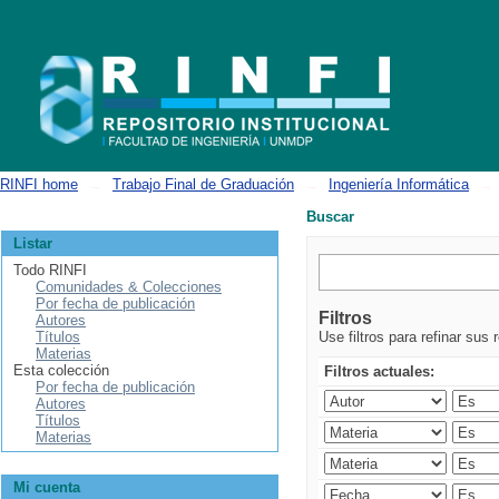
Buscar
RINFI home
→
Trabajo Final de Graduación
→
Ingeniería Informática
→
Buscar
Listar
Todo RINFI
Comunidades & Colecciones
Por fecha de publicación
Filtros
Autores
Títulos
Use filtros para refinar sus 
Materias
Esta colección
Filtros actuales:
Por fecha de publicación
Autores
Títulos
Materias
Mi cuenta