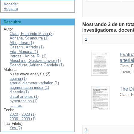
Acceder
Registro
Descubre
Mostrando 2 de un tota
Autor
investigadores, docent
Clara, Fernando Mario (2)
Adriana, Scandurra (1)
1
Alfie, José (1)
Casarini, Alfredo (1)
Fita, Mariana (1)
Evalua
Introzzi, Aníbal R. (1)
arteria
Meschino, Gustavo Javier (1)
Scandurra, Adriana Gabriela (1)
Clara, 
Materia
Javier
;
pulse wave analysis (2)
ageing (1)
arterial diameter variation (1)
augmentation index (1)
The Di
diastole (1)
Clara, 
distal arteries (1)
hypertension (1)
... más
Fecha
2020 - 2023 (1)
2006 - 2009 (1)
Has File(s)
Yes (2)
1