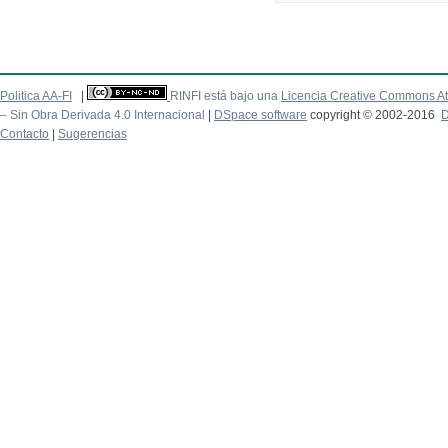
Politica AA-FI
|
RINFI está bajo una
Licencia Creative Commons At
– Sin Obra Derivada 4.0 Internacional
|
DSpace software
copyright © 2002-2016
D
Contacto
|
Sugerencias