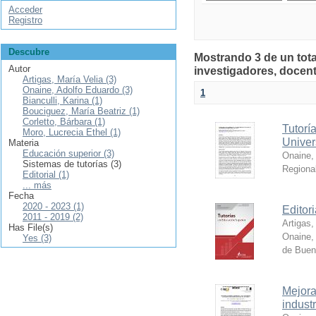
Acceder
Registro
Descubre
Mostrando 3 de un tota
Autor
investigadores, docent
Artigas, María Velia (3)
Onaine, Adolfo Eduardo (3)
1
Bianculli, Karina (1)
Bouciguez, María Beatriz (1)
Corletto, Bárbara (1)
Tutoría
Moro, Lucrecia Ethel (1)
Univer
Materia
Educación superior (3)
Onaine,
Sistemas de tutorías (3)
Regiona
Editorial (1)
... más
Fecha
2020 - 2023 (1)
Editor
2011 - 2019 (2)
Artigas,
Has File(s)
Onaine,
Yes (3)
de Buen
Mejora 
indust