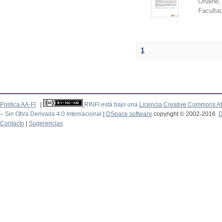
Onaine,
Facultad
1
Politica AA-FI
|
RINFI está bajo una
Licencia Creative Commons At
– Sin Obra Derivada 4.0 Internacional
|
DSpace software
copyright © 2002-2016
D
Contacto
|
Sugerencias