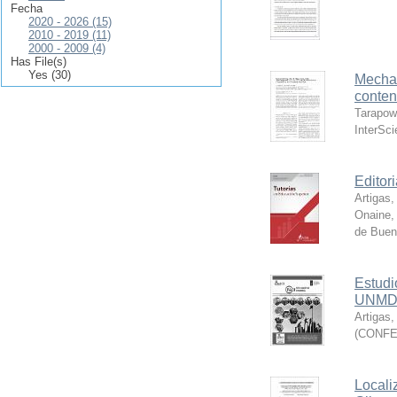
Fecha
2020 - 2026 (15)
2010 - 2019 (11)
2000 - 2009 (4)
Has File(s)
Yes (30)
Mechan
conten
Tarapow
InterSc
Editor
Artigas,
Onaine,
de Buen
Estudi
UNMDP
Artigas,
(
CONFED
Locali