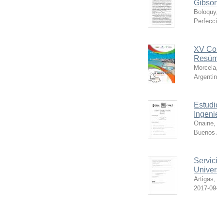
Gibson
Boloquy,
Perfecci
XV Con
Resúm
Morcela
Argenti
Estudi
Ingenie
Onaine,
Buenos A
Servic
Univer
Artigas,
2017-09