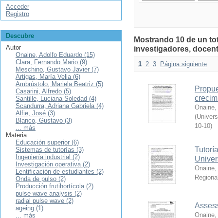
Acceder
Registro
Descubre
Mostrando 10 de un tot
Autor
investigadores, docent
Onaine, Adolfo Eduardo (15)
Clara, Fernando Mario (9)
1
2
3
Página siguiente
Meschino, Gustavo Javier (7)
Artigas, María Velia (6)
Ambrústolo, Mariela Beatriz (5)
Propue
Casarini, Alfredo (5)
crecim
Santille, Luciana Soledad (4)
Scandurra, Adriana Gabriela (4)
Onaine,
Alfie, José (3)
(
Univers
Blanco, Gustavo (3)
10-10
)
... más
Materia
Educación superior (6)
Tutoría
Sistemas de tutorías (3)
Ingeniería industrial (2)
Univer
Investigación operativa (2)
Onaine,
Lentificación de estudiantes (2)
Regiona
Onda de pulso (2)
Producción frutihortícola (2)
pulse wave analysis (2)
radial pulse wave (2)
Assess
ageing (1)
Onaine,
... más