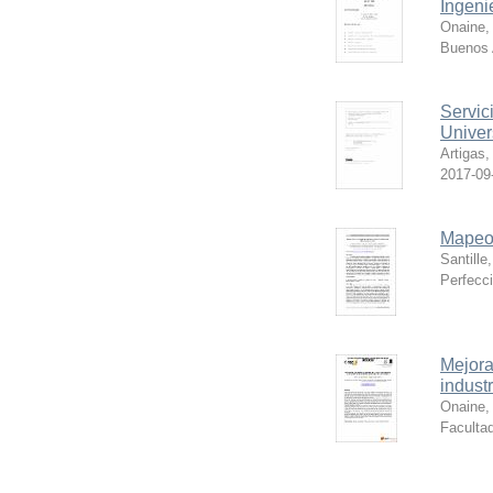
Ingenie
Onaine,
Buenos A
Servic
Univer
Artigas,
2017-09
Mapeo 
Santille
Perfecci
Mejora 
indust
Onaine,
Facultad