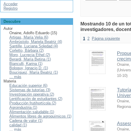
Acceder
Registro
Descubre
Mostrando 10 de un tot
Autor
investigadores, docent
Onaine, Adolfo Eduardo (15)
Artigas, María Velia (6)
1
2
Página siguiente
Ambrústolo, Mariela Beatriz (4)
Santille, Luciana Soledad (4)
Corletto, Bárbara (2)
Propue
Moro, Lucrecia Ethel (2)
crecim
Berardi, María Betina (1)
Bianculli, Karina (1)
Onaine,
Boloquy, Ignacio D. (1)
(
Univers
Bouciguez, María Beatriz (1)
10-10
)
... más
Materia
Educación superior (6)
Tutoría
Sistemas de tutorías (3)
Investigación operativa (2)
Univer
Lentificación de estudiantes (2)
Onaine,
Producción frutihortícola (2)
Regiona
Agroindustria (1)
Alimentación saludable (1)
Alimentos libres de agroquímicos (1)
Cadena de valor (1)
Assess
calidad (1)
Onaine,
... más