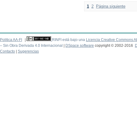
1
2
Página siguiente
Politica AA-FI
|
RINFI está bajo una
Licencia Creative Commons At
– Sin Obra Derivada 4.0 Internacional
|
DSpace software
copyright © 2002-2016
D
Contacto
|
Sugerencias