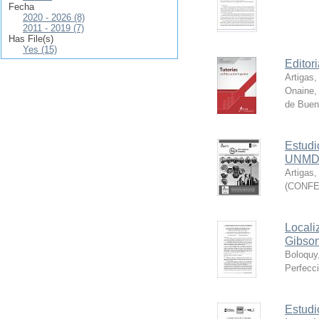
Fecha
2020 - 2026 (8)
2011 - 2019 (7)
Has File(s)
Yes (15)
Editor
Artigas,
Onaine,
de Buen
Estudi
UNMDP
Artigas,
(
CONFED
Locali
Gibson
Boloquy,
Perfecci
Estudi