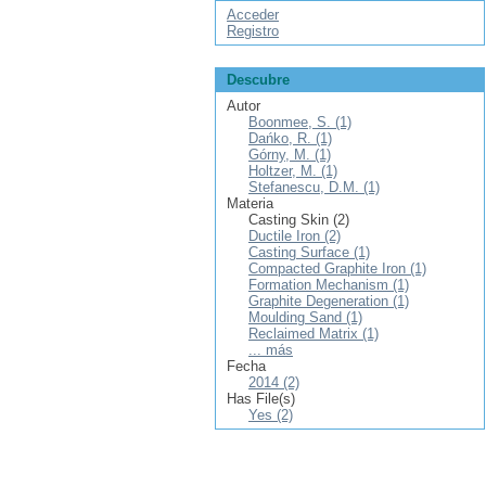
Acceder
Registro
Descubre
Autor
Boonmee, S. (1)
Dańko, R. (1)
Górny, M. (1)
Holtzer, M. (1)
Stefanescu, D.M. (1)
Materia
Casting Skin (2)
Ductile Iron (2)
Casting Surface (1)
Compacted Graphite Iron (1)
Formation Mechanism (1)
Graphite Degeneration (1)
Moulding Sand (1)
Reclaimed Matrix (1)
... más
Fecha
2014 (2)
Has File(s)
Yes (2)