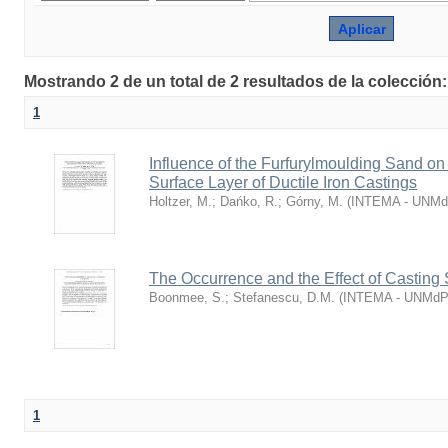
Mostrando 2 de un total de 2 resultados de la colección
1
Influence of the Furfurylmoulding Sand on
Surface Layer of Ductile Iron Castings
Holtzer, M.
;
Dańko, R.
;
Górny, M.
(
INTEMA - UNM
The Occurrence and the Effect of Casting
Boonmee, S.
;
Stefanescu, D.M.
(
INTEMA - UNMd
1