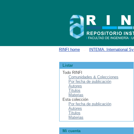
Buscar
RINFI home
→
INTEMA. International Sy
Listar
Todo RINFI
Comunidades & Colecciones
Por fecha de publicación
Autores
Títulos
Materias
Esta colección
Por fecha de publicación
Autores
Títulos
Materias
Mi cuenta