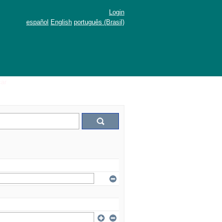
Login
español
English
português (Brasil)
ar