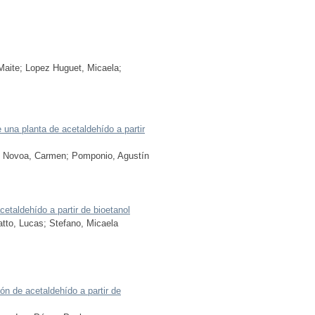
Maite
;
Lopez Huguet, Micaela
;
e una planta de acetaldehído a partir
;
Novoa, Carmen
;
Pomponio, Agustín
cetaldehído a partir de bioetanol
atto, Lucas
;
Stefano, Micaela
ión de acetaldehído a partir de