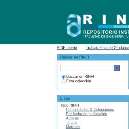
Ingeniería Química
RINFI home
→
Trabajo Final de Graduac
Buscar en RINFI
Buscar en RINFI
Esta colección
Listar
Todo RINFI
Comunidades & Colecciones
Por fecha de publicación
Autores
Títulos
Materias