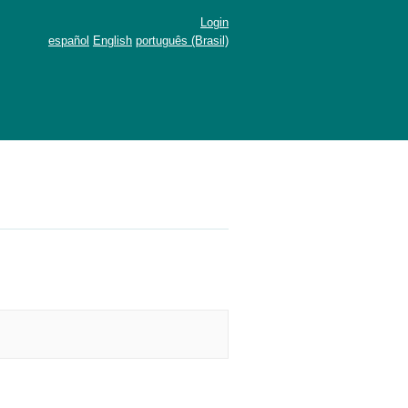
Login
español
English
português (Brasil)