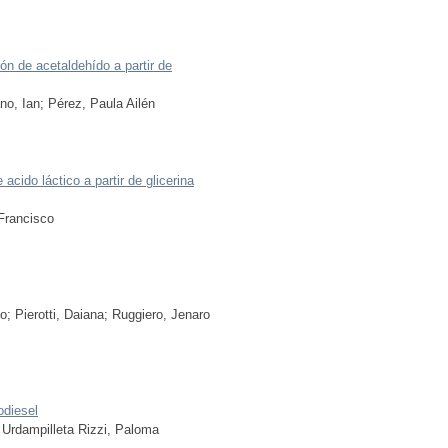
ión de acetaldehído a partir de
no, Ian
;
Pérez, Paula Ailén
 acido láctico a partir de glicerina
Francisco
lo
;
Pierotti, Daiana
;
Ruggiero, Jenaro
odiesel
;
Urdampilleta Rizzi, Paloma