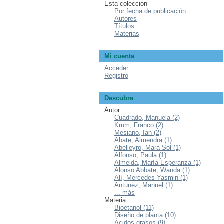
Esta colección
Por fecha de publicación
Autores
Títulos
Materias
Mi cuenta
Acceder
Registro
Descubre
Autor
Cuadrado, Manuela (2)
Krum, Franco (2)
Mesiano, Ian (2)
Abate, Almendra (1)
Abelleyro, Mara Sol (1)
Alfonso, Paula (1)
Almeida, María Esperanza (1)
Alonso Abbate, Wanda (1)
Alí, Mercedes Yasmin (1)
Antunez, Manuel (1)
... más
Materia
Bioetanol (11)
Diseño de planta (10)
Ácidos grasos (9)