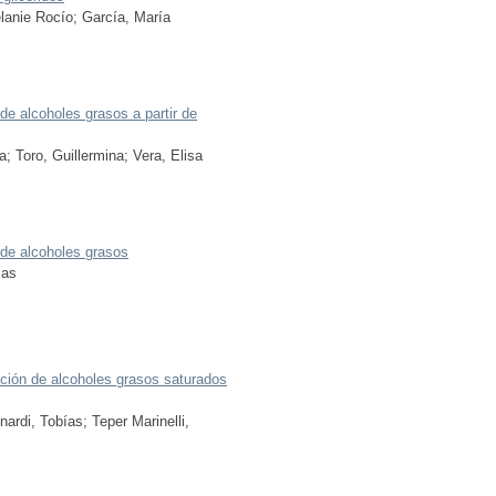
lanie Rocío
;
García, María
 de alcoholes grasos a partir de
a
;
Toro, Guillermina
;
Vera, Elisa
n de alcoholes grasos
ias
cción de alcoholes grasos saturados
nardi, Tobías
;
Teper Marinelli,