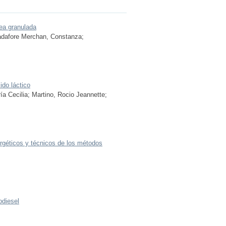
ea granulada
dafore Merchan, Constanza
;
ido láctico
ía Cecilia
;
Martino, Rocio Jeannette
;
rgéticos y técnicos de los métodos
odiesel