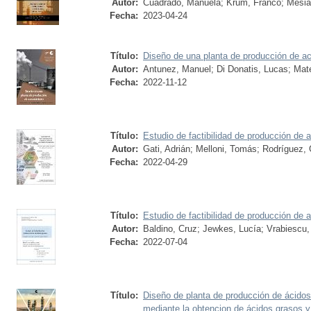
Autor:
Cuadrado, Manuela
;
Krum, Franco
;
Mesia
Fecha:
2023-04-24
Título:
Diseño de una planta de producción de a
Autor:
Antunez, Manuel
;
Di Donatis, Lucas
;
Mate
Fecha:
2022-11-12
Título:
Estudio de factibilidad de producción de 
Autor:
Gati, Adrián
;
Melloni, Tomás
;
Rodríguez,
Fecha:
2022-04-29
Título:
Estudio de factibilidad de producción de 
Autor:
Baldino, Cruz
;
Jewkes, Lucía
;
Vrabiescu,
Fecha:
2022-07-04
Título:
Diseño de planta de producción de ácidos
mediante la obtencion de ácidos grasos y 