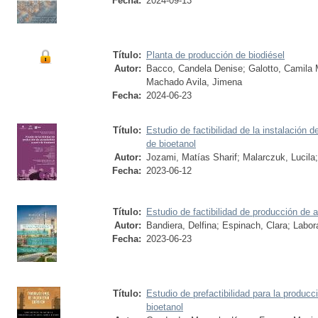
Fecha:
2024-09-13
Título:
Planta de producción de biodiésel
Autor:
Bacco, Candela Denise
;
Galotto, Camila 
Machado Avila, Jimena
Fecha:
2024-06-23
Título:
Estudio de factibilidad de la instalación d
de bioetanol
Autor:
Jozami, Matías Sharif
;
Malarczuk, Lucila
Fecha:
2023-06-12
Título:
Estudio de factibilidad de producción de a
Autor:
Bandiera, Delfina
;
Espinach, Clara
;
Labor
Fecha:
2023-06-23
Título:
Estudio de prefactibilidad para la producc
bioetanol