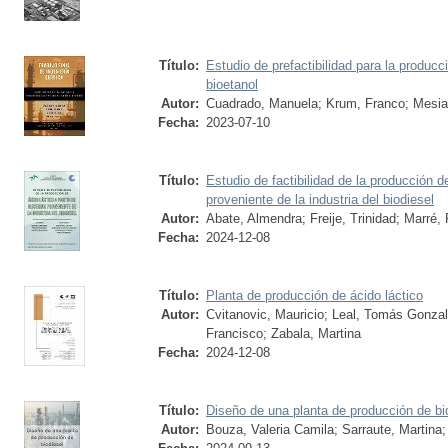
Título:
Estudio de prefactibilidad para la producc
bioetanol
Autor:
Cuadrado, Manuela
;
Krum, Franco
;
Mesia
Fecha:
2023-07-10
Título:
Estudio de factibilidad de la producción de
proveniente de la industria del biodiesel
Autor:
Abate, Almendra
;
Freije, Trinidad
;
Marré, 
Fecha:
2024-12-08
Título:
Planta de producción de ácido láctico
Autor:
Cvitanovic, Mauricio
;
Leal, Tomás Gonza
Francisco
;
Zabala, Martina
Fecha:
2024-12-08
Título:
Diseño de una planta de producción de bi
Autor:
Bouza, Valeria Camila
;
Sarraute, Martina