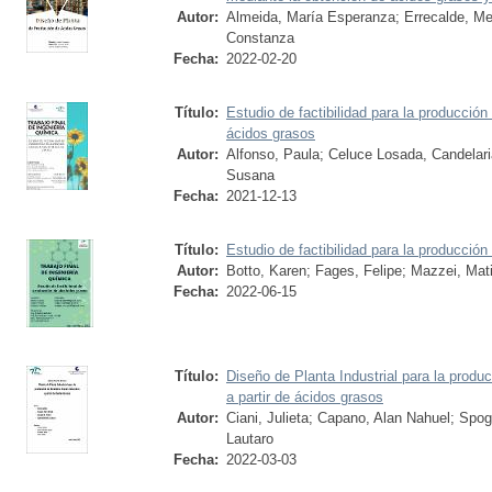
Autor:
Almeida, María Esperanza
;
Errecalde, Me
Constanza
Fecha:
2022-02-20
Título:
Estudio de factibilidad para la producción
ácidos grasos
Autor:
Alfonso, Paula
;
Celuce Losada, Candelari
Susana
Fecha:
2021-12-13
Título:
Estudio de factibilidad para la producció
Autor:
Botto, Karen
;
Fages, Felipe
;
Mazzei, Mat
Fecha:
2022-06-15
Título:
Diseño de Planta Industrial para la produ
a partir de ácidos grasos
Autor:
Ciani, Julieta
;
Capano, Alan Nahuel
;
Spog
Lautaro
Fecha:
2022-03-03