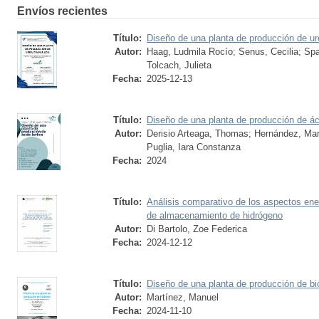
Envíos recientes
Título:
Diseño de una planta de producción de ur
Autor:
Haag, Ludmila Rocío
;
Senus, Cecilia
;
Spa
Tolcach, Julieta
Fecha:
2025-12-13
Título:
Diseño de una planta de producción de ác
Autor:
Derisio Arteaga, Thomas
;
Hernández, Mar
Puglia, Iara Constanza
Fecha:
2024
Título:
Análisis comparativo de los aspectos ene
de almacenamiento de hidrógeno
Autor:
Di Bartolo, Zoe Federica
Fecha:
2024-12-12
Título:
Diseño de una planta de producción de bi
Autor:
Martínez, Manuel
Fecha:
2024-11-10