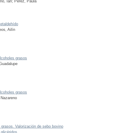
no, Ian
;
Pérez, Paula
cetaldehído
os, Ailín
alcoholes grasos
 Guadalupe
alcoholes grasos
 Nazareno
 grasos. Valorización de sebo bovino
glicéridos