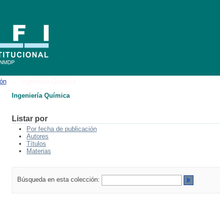
ión
→
Ingeniería Química
Ingeniería Química
Listar por
Por fecha de publicación
Autores
Títulos
Materias
Búsqueda en esta colección: