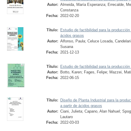
Autor:
Almeida, María Esperanza
;
Errecalde, Me
Constanza
Fecha:
2022-02-20
Título:
Estudio de factibilidad para la producción
ácidos grasos
Autor:
Alfonso, Paula
;
Celuce Losada, Candelari
Susana
Fecha:
2021-12-13
Título:
Estudio de factibilidad para la producció
Autor:
Botto, Karen
;
Fages, Felipe
;
Mazzei, Mat
Fecha:
2022-06-15
Título:
Diseño de Planta Industrial para la produ
a partir de ácidos grasos
Autor:
Ciani, Julieta
;
Capano, Alan Nahuel
;
Spog
Lautaro
Fecha:
2022-03-03