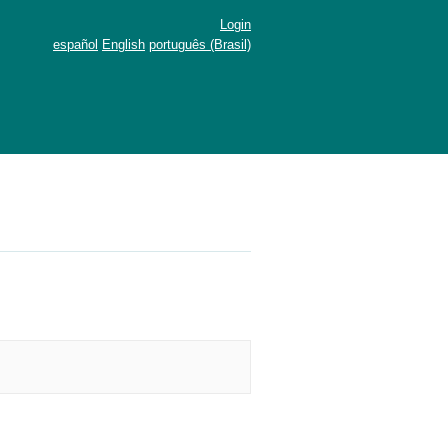
Login
español
English
português (Brasil)