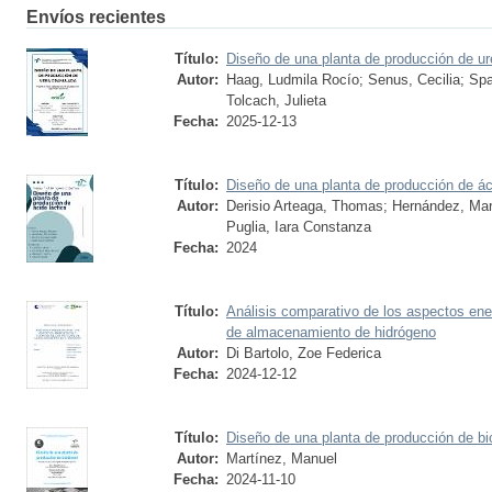
Envíos recientes
Título:
Diseño de una planta de producción de ur
Autor:
Haag, Ludmila Rocío
;
Senus, Cecilia
;
Spa
Tolcach, Julieta
Fecha:
2025-12-13
Título:
Diseño de una planta de producción de ác
Autor:
Derisio Arteaga, Thomas
;
Hernández, Mar
Puglia, Iara Constanza
Fecha:
2024
Título:
Análisis comparativo de los aspectos ene
de almacenamiento de hidrógeno
Autor:
Di Bartolo, Zoe Federica
Fecha:
2024-12-12
Título:
Diseño de una planta de producción de bi
Autor:
Martínez, Manuel
Fecha:
2024-11-10