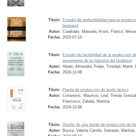
Título:
Estudio de prefactibilidad para la producc
bioetanol
Autor:
Cuadrado, Manuela
;
Krum, Franco
;
Mesia
Fecha:
2023-07-10
Título:
Estudio de factibilidad de la producción de
proveniente de la industria del biodiesel
Autor:
Abate, Almendra
;
Freije, Trinidad
;
Marré, 
Fecha:
2024-12-08
Título:
Planta de producción de ácido láctico
Autor:
Cvitanovic, Mauricio
;
Leal, Tomás Gonza
Francisco
;
Zabala, Martina
Fecha:
2024-12-08
Título:
Diseño de una planta de producción de bi
Autor:
Bouza, Valeria Camila
;
Sarraute, Martina