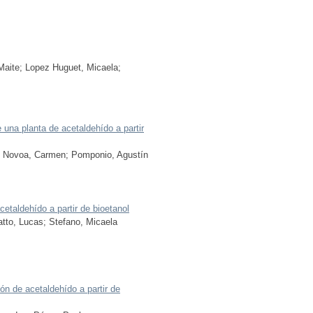
Maite
;
Lopez Huguet, Micaela
;
e una planta de acetaldehído a partir
;
Novoa, Carmen
;
Pomponio, Agustín
cetaldehído a partir de bioetanol
atto, Lucas
;
Stefano, Micaela
ión de acetaldehído a partir de