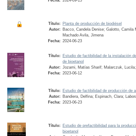
Fecha:
2024-09-13
Título:
Planta de producción de biodiésel
Autor:
Bacco, Candela Denise
;
Galotto, Camila 
Machado Avila, Jimena
Fecha:
2024-06-23
Título:
Estudio de factibilidad de la instalación d
de bioetanol
Autor:
Jozami, Matías Sharif
;
Malarczuk, Lucila
Fecha:
2023-06-12
Título:
Estudio de factibilidad de producción de a
Autor:
Bandiera, Delfina
;
Espinach, Clara
;
Labor
Fecha:
2023-06-23
Título:
Estudio de prefactibilidad para la producc
bioetanol