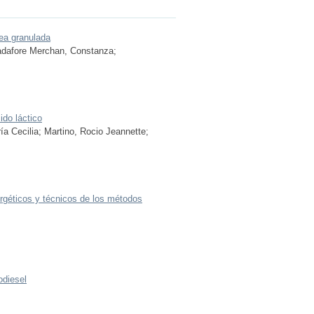
ea granulada
dafore Merchan, Constanza
;
ido láctico
ía Cecilia
;
Martino, Rocio Jeannette
;
rgéticos y técnicos de los métodos
odiesel