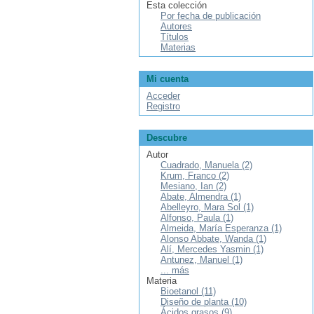
Esta colección
Por fecha de publicación
Autores
Títulos
Materias
Mi cuenta
Acceder
Registro
Descubre
Autor
Cuadrado, Manuela (2)
Krum, Franco (2)
Mesiano, Ian (2)
Abate, Almendra (1)
Abelleyro, Mara Sol (1)
Alfonso, Paula (1)
Almeida, María Esperanza (1)
Alonso Abbate, Wanda (1)
Alí, Mercedes Yasmin (1)
Antunez, Manuel (1)
... más
Materia
Bioetanol (11)
Diseño de planta (10)
Ácidos grasos (9)