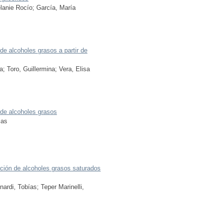
lanie Rocío
;
García, María
 de alcoholes grasos a partir de
a
;
Toro, Guillermina
;
Vera, Elisa
n de alcoholes grasos
ias
cción de alcoholes grasos saturados
nardi, Tobías
;
Teper Marinelli,