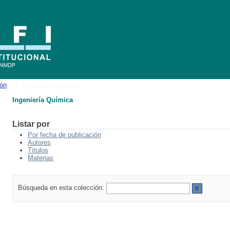
ión
→
Ingeniería Química
Ingeniería Química
Listar por
Por fecha de publicación
Autores
Títulos
Materias
Búsqueda en esta colección: