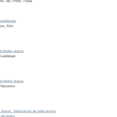
no, Ian
;
Pérez, Paula
cetaldehído
os, Ailín
alcoholes grasos
 Guadalupe
alcoholes grasos
 Nazareno
 grasos. Valorización de sebo bovino
glicéridos