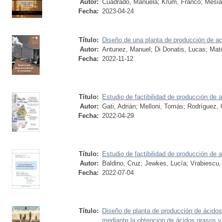
Autor:
Cuadrado, Manuela
;
Krum, Franco
;
Mesia
Fecha:
2023-04-24
Título:
Diseño de una planta de producción de a
Autor:
Antunez, Manuel
;
Di Donatis, Lucas
;
Mate
Fecha:
2022-11-12
Título:
Estudio de factibilidad de producción de 
Autor:
Gati, Adrián
;
Melloni, Tomás
;
Rodríguez,
Fecha:
2022-04-29
Título:
Estudio de factibilidad de producción de 
Autor:
Baldino, Cruz
;
Jewkes, Lucía
;
Vrabiescu,
Fecha:
2022-07-04
Título:
Diseño de planta de producción de ácidos
mediante la obtencion de ácidos grasos y 