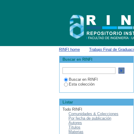
Ingeniería Química
RINFI home
→
Trabajo Final de Graduac
Buscar en RINFI
Buscar en RINFI
Esta colección
Listar
Todo RINFI
Comunidades & Colecciones
Por fecha de publicación
Autores
Títulos
Materias