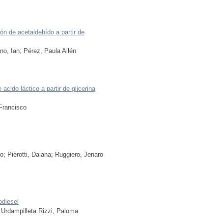
ión de acetaldehído a partir de
no, Ian
;
Pérez, Paula Ailén
 acido láctico a partir de glicerina
Francisco
lo
;
Pierotti, Daiana
;
Ruggiero, Jenaro
odiesel
;
Urdampilleta Rizzi, Paloma