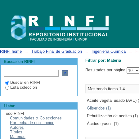
Filtrar por: Materia
RINFI home
→
Trabajo Final de Graduación
→
Ingeniería Química
→
Fi
Filtrar por: Materia
Buscar en RINFI
Resultados por página:
Buscar en RINFI
Esta colección
Mostrando items 1-4
Aceite vegetal usado (AVU) (
Listar
Gliseridos (1)
Todo RINFI
Rehutilización de aceites (1)
Comunidades & Colecciones
Por fecha de publicación
Ácidos grasos (1)
Autores
Títulos
Materias