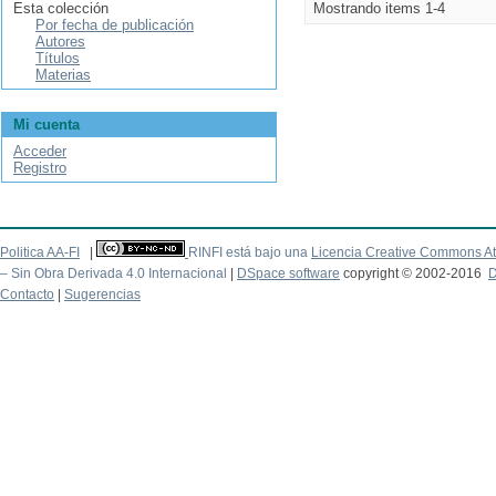
Esta colección
Mostrando items 1-4
Por fecha de publicación
Autores
Títulos
Materias
Mi cuenta
Acceder
Registro
Politica AA-FI
|
RINFI está bajo una
Licencia Creative Commons At
– Sin Obra Derivada 4.0 Internacional
|
DSpace software
copyright © 2002-2016
D
Contacto
|
Sugerencias