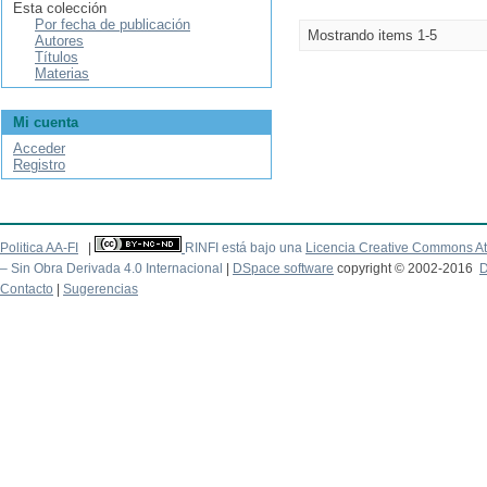
Esta colección
Por fecha de publicación
Mostrando items 1-5
Autores
Títulos
Materias
Mi cuenta
Acceder
Registro
Politica AA-FI
|
RINFI está bajo una
Licencia Creative Commons At
– Sin Obra Derivada 4.0 Internacional
|
DSpace software
copyright © 2002-2016
D
Contacto
|
Sugerencias