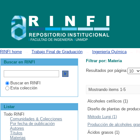
Filtrar por: Materia
RINFI home
→
Trabajo Final de Graduación
→
Ingeniería Química
→
Fi
Filtrar por: Materia
Buscar en RINFI
Resultados por página:
Buscar en RINFI
Esta colección
Mostrando items 1-5
Alcoholes cetílicos (1)
Listar
Diseño de plantas de producc
Todo RINFI
Método Lurgi (1)
Comunidades & Colecciones
Por fecha de publicación
Producción de alcoholes gras
Autores
Ácidos grasos (1)
Títulos
Materias