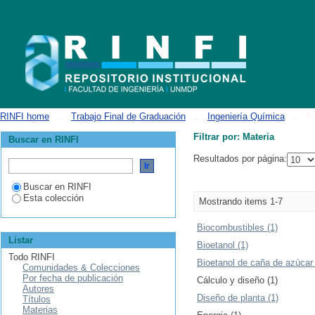
Filtrar por: Materia
RINFI home
→
Trabajo Final de Graduación
→
Ingeniería Química
→
Fi
Filtrar por: Materia
Buscar en RINFI
Resultados por página:
Buscar en RINFI
Esta colección
Mostrando items 1-7
Biocombustibles (1)
Listar
Bioetanol (1)
Todo RINFI
Bioetanol de caña de azúcar 
Comunidades & Colecciones
Por fecha de publicación
Cálculo y diseño (1)
Autores
Diseño de planta (1)
Títulos
Materias