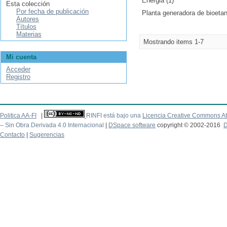
Energia (1)
Esta colección
Por fecha de publicación
Planta generadora de bioetan
Autores
Títulos
Materias
Mostrando items 1-7
Mi cuenta
Acceder
Registro
Politica AA-FI
|
RINFI está bajo una
Licencia Creative Commons At
– Sin Obra Derivada 4.0 Internacional
|
DSpace software
copyright © 2002-2016
D
Contacto
|
Sugerencias