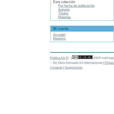
Esta colección
Por fecha de publicación
Autores
Títulos
Materias
Mi cuenta
Acceder
Registro
Politica AA-FI
|
RINFI está baj
– Sin Obra Derivada 4.0 Internacional
|
DSpac
Contacto
|
Sugerencias