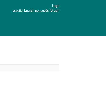
Login
español
English
português (Brasil)