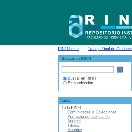
Filtrar por: Materia
RINFI home
→
Trabajo Final de Graduac
Buscar en RINFI
Buscar en RINFI
Esta colección
Listar
Todo RINFI
Comunidades & Colecciones
Por fecha de publicación
Autores
Títulos
Materias