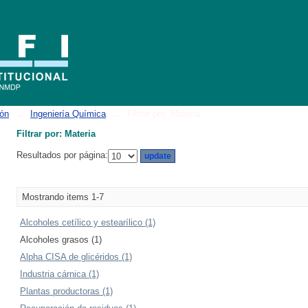
ión
→
Ingeniería Química
→
Filtrar por: Materia
Filtrar por: Materia
Resultados por página:
Mostrando items 1-7
Alcoholes cetílico y estearílico (1)
Alcoholes grasos (1)
Alpha CISA de glicéridos (1)
Industria cárnica (1)
Plantas productoras (1)