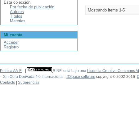
Esta colección
Por fecha de publicación
Mostrando items 1-5
Autores
Títulos
Materias
Mi cuenta
Acceder
Registro
Politica AA-FI
|
RINFI está bajo una
Licencia Creative Commons At
– Sin Obra Derivada 4.0 Internacional
|
DSpace software
copyright © 2002-2016
D
Contacto
|
Sugerencias