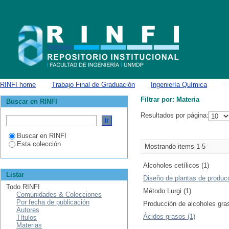
Filtrar por: Materia
RINFI home
→
Trabajo Final de Graduación
→
Ingeniería Química
→
Fi
Filtrar por: Materia
Buscar en RINFI
Resultados por página:
Buscar en RINFI
Esta colección
Mostrando items 1-5
Alcoholes cetílicos (1)
Listar
Diseño de plantas de producc
Todo RINFI
Método Lurgi (1)
Comunidades & Colecciones
Por fecha de publicación
Producción de alcoholes gras
Autores
Ácidos grasos (1)
Títulos
Materias