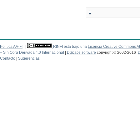
1
Politica AA-FI
|
RINFI está bajo una
Licencia Creative Commons At
– Sin Obra Derivada 4.0 Internacional
|
DSpace software
copyright © 2002-2016
D
Contacto
|
Sugerencias