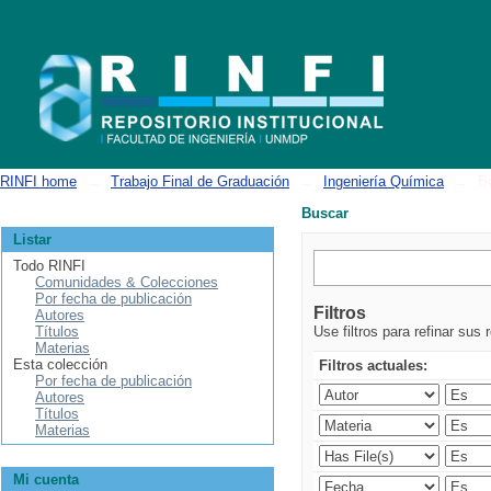
Buscar
RINFI home
→
Trabajo Final de Graduación
→
Ingeniería Química
→
B
Buscar
Listar
Todo RINFI
Comunidades & Colecciones
Por fecha de publicación
Filtros
Autores
Títulos
Use filtros para refinar sus 
Materias
Esta colección
Filtros actuales:
Por fecha de publicación
Autores
Títulos
Materias
Mi cuenta