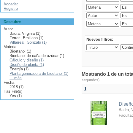
Acceder
Registro
Descubre
Autor
Badra, Virginia (1)
Ferrari, Emiliano (1)
Nuevos filtros:
Villarreal, Gonzalo (1)
Materia
Bioetanol (1)
Bioetanol de caña de azúcar (1)
Cálculo y diseño (1)
Diseño de planta (1)
Energía (1)
Planta generadora de bioetanol (1)
Mostrando 1 de un tota
... más
segundos)
Fecha
2018 (1)
1
Has File(s)
Yes (1)
Diseño
Badra, V
Facultad