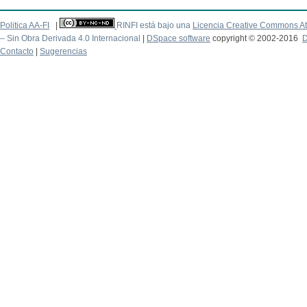
Politica AA-FI
|
RINFI está bajo una
Licencia Creative Commons At
– Sin Obra Derivada 4.0 Internacional
|
DSpace software
copyright © 2002-2016
D
Contacto
|
Sugerencias