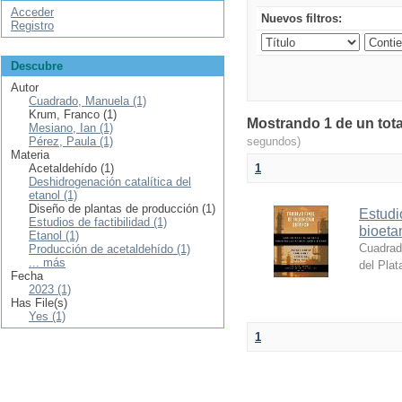
Acceder
Nuevos filtros:
Registro
Descubre
Autor
Cuadrado, Manuela (1)
Krum, Franco (1)
Mostrando 1 de un tota
Mesiano, Ian (1)
Pérez, Paula (1)
segundos)
Materia
Acetaldehído (1)
1
Deshidrogenación catalítica del
etanol (1)
Diseño de plantas de producción (1)
Estudi
Estudios de factibilidad (1)
bioeta
Etanol (1)
Cuadrad
Producción de acetaldehído (1)
... más
del Plat
Fecha
2023 (1)
Has File(s)
Yes (1)
1