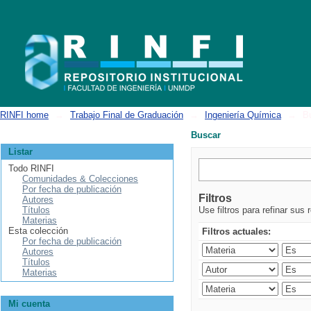
Buscar
RINFI home
→
Trabajo Final de Graduación
→
Ingeniería Química
→
B
Buscar
Listar
Todo RINFI
Comunidades & Colecciones
Por fecha de publicación
Filtros
Autores
Títulos
Use filtros para refinar sus 
Materias
Esta colección
Filtros actuales:
Por fecha de publicación
Autores
Títulos
Materias
Mi cuenta