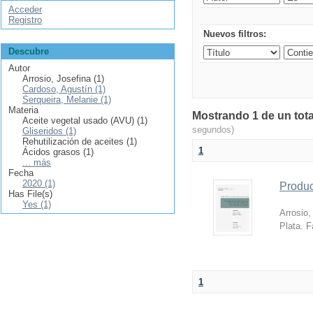
Acceder
Registro
Nuevos filtros:
Descubre
Autor
Arrosio, Josefina (1)
Cardoso, Agustín (1)
Serqueira, Melanie (1)
Materia
Mostrando 1 de un tota
Aceite vegetal usado (AVU) (1)
segundos)
Gliseridos (1)
Rehutilización de aceites (1)
1
Ácidos grasos (1)
... más
Fecha
2020 (1)
Produc
Has File(s)
Yes (1)
Arrosio,
Plata. F
1