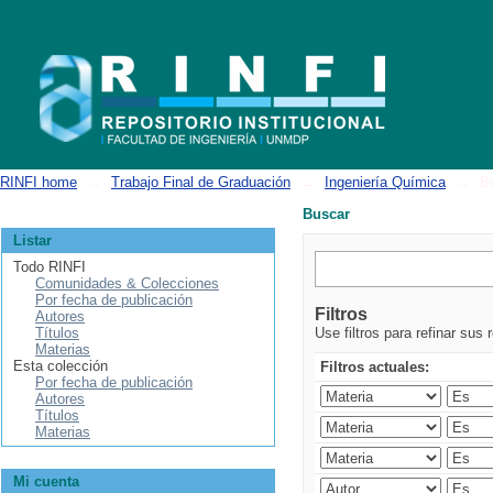
Buscar
RINFI home
→
Trabajo Final de Graduación
→
Ingeniería Química
→
B
Buscar
Listar
Todo RINFI
Comunidades & Colecciones
Por fecha de publicación
Filtros
Autores
Títulos
Use filtros para refinar sus 
Materias
Esta colección
Filtros actuales:
Por fecha de publicación
Autores
Títulos
Materias
Mi cuenta