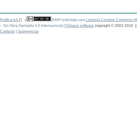
Politica AA-FI
|
RINFI está bajo una
Licencia Creative Commons At
– Sin Obra Derivada 4.0 Internacional
|
DSpace software
copyright © 2002-2016
D
Contacto
|
Sugerencias