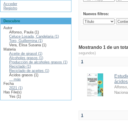
Acceder
Registro
Nuevos filtros:
Descubre
Autor
Alfonso, Paula (1)
Celuce Losada, Candelaria (1)
Toro, Guillermina (1)
Vera, Elisa Susana (1)
Mostrando 1 de un tota
Materia
segundos)
Aceite de girasol (1)
Alcoholes grasos (1)
1
Producción de alcoholes grasos (1)
Reciclado (1)
Reciclado de aceites (1)
Ácidos grasos (1)
Estudi
... más
ácidos
Fecha
Alfonso
2021 (1)
Has File(s)
Nacional
Yes (1)
1