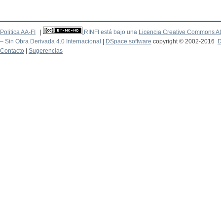
Politica AA-FI
|
RINFI está bajo una
Licencia Creative Commons At
– Sin Obra Derivada 4.0 Internacional
|
DSpace software
copyright © 2002-2016
D
Contacto
|
Sugerencias