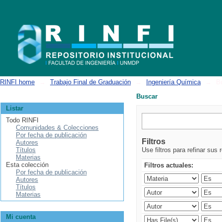
Buscar
RINFI home
→
Trabajo Final de Graduación
→
Ingeniería Química
→
B
Buscar
Listar
Todo RINFI
Comunidades & Colecciones
Por fecha de publicación
Filtros
Autores
Títulos
Use filtros para refinar sus 
Materias
Esta colección
Filtros actuales:
Por fecha de publicación
Autores
Títulos
Materias
Mi cuenta