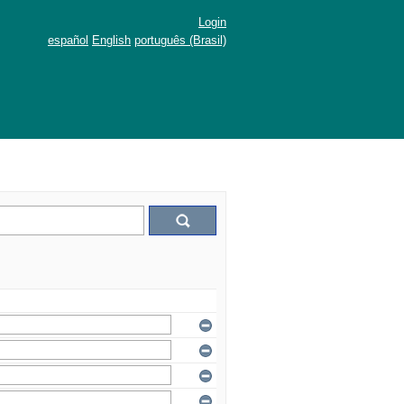
Login
español
English
português (Brasil)