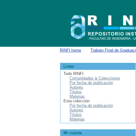
Buscar
RINFI home
→
Trabajo Final de Graduac
Listar
Todo RINFI
Comunidades & Colecciones
Por fecha de publicación
Autores
Títulos
Materias
Esta colección
Por fecha de publicación
Autores
Títulos
Materias
Mi cuenta