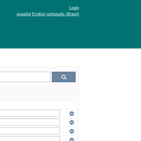
Login
español
English
português (Brasil)