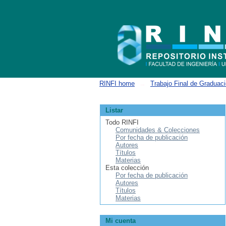
Buscar
RINFI home
→
Trabajo Final de Graduac
Listar
Todo RINFI
Comunidades & Colecciones
Por fecha de publicación
Autores
Títulos
Materias
Esta colección
Por fecha de publicación
Autores
Títulos
Materias
Mi cuenta