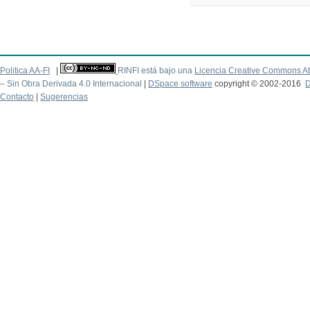
Politica AA-FI
|
RINFI está bajo una
Licencia Creative Commons At
– Sin Obra Derivada 4.0 Internacional
|
DSpace software
copyright © 2002-2016
D
Contacto
|
Sugerencias