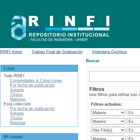
Buscar
RINFI home
→
Trabajo Final de Graduación
→
Ingeniería Química
→
B
Buscar
Listar
Todo RINFI
Comunidades & Colecciones
Por fecha de publicación
Filtros
Autores
Títulos
Use filtros para refinar sus 
Materias
Esta colección
Filtros actuales:
Por fecha de publicación
Autores
Títulos
Materias
Mi cuenta