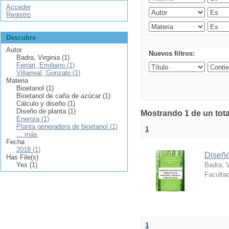
Acceder
Registro
Descubre
Autor
Nuevos filtros:
Badra, Virginia (1)
Ferrari, Emiliano (1)
Villarreal, Gonzalo (1)
Materia
Bioetanol (1)
Bioetanol de caña de azúcar (1)
Cálculo y diseño (1)
Diseño de planta (1)
Mostrando 1 de un tota
Energía (1)
Planta generadora de bioetanol (1)
1
... más
Fecha
2018 (1)
Diseño
Has File(s)
Yes (1)
Badra, V
Facultad
1