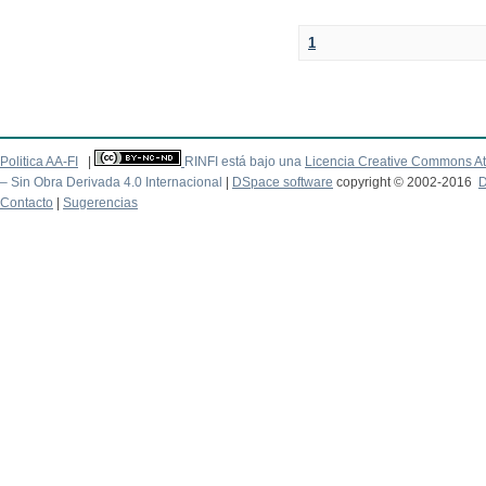
1
Politica AA-FI
|
RINFI está bajo una
Licencia Creative Commons At
– Sin Obra Derivada 4.0 Internacional
|
DSpace software
copyright © 2002-2016
D
Contacto
|
Sugerencias