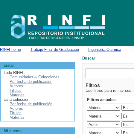
Buscar
RINFI home
→
Trabajo Final de Graduación
→
Ingeniería Química
→
B
Buscar
Listar
Todo RINFI
Comunidades & Colecciones
Por fecha de publicación
Filtros
Autores
Títulos
Use filtros para refinar sus 
Materias
Esta colección
Filtros actuales:
Por fecha de publicación
Autores
Títulos
Materias
Mi cuenta