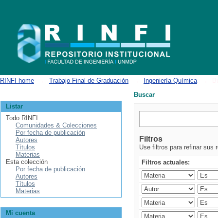
Buscar
RINFI home
→
Trabajo Final de Graduación
→
Ingeniería Química
→
B
Buscar
Listar
Todo RINFI
Comunidades & Colecciones
Por fecha de publicación
Filtros
Autores
Títulos
Use filtros para refinar sus 
Materias
Esta colección
Filtros actuales:
Por fecha de publicación
Autores
Títulos
Materias
Mi cuenta