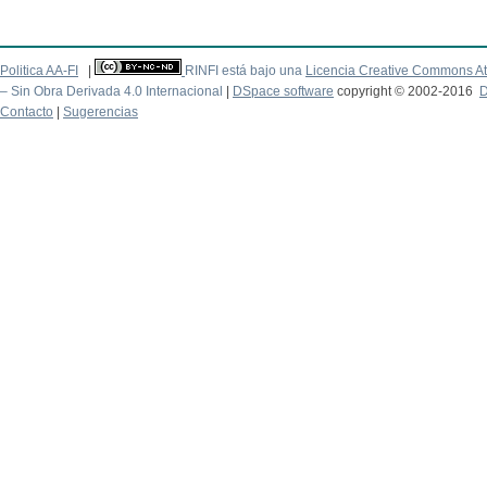
Politica AA-FI
|
RINFI está bajo una
Licencia Creative Commons At
– Sin Obra Derivada 4.0 Internacional
|
DSpace software
copyright © 2002-2016
D
Contacto
|
Sugerencias