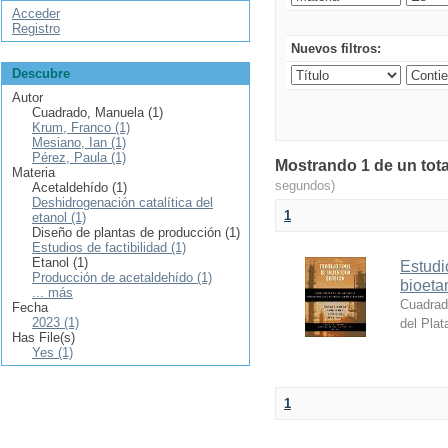
Acceder
Registro
Nuevos filtros:
Descubre
Autor
Cuadrado, Manuela (1)
Krum, Franco (1)
Mesiano, Ian (1)
Pérez, Paula (1)
Mostrando 1 de un tota
Materia
segundos)
Acetaldehído (1)
Deshidrogenación catalítica del
1
etanol (1)
Diseño de plantas de producción (1)
Estudios de factibilidad (1)
Etanol (1)
Estudi
Producción de acetaldehído (1)
bioeta
... más
Cuadrad
Fecha
2023 (1)
del Plat
Has File(s)
Yes (1)
1