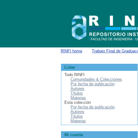
Buscar
RINFI home
→
Trabajo Final de Graduac
Listar
Todo RINFI
Comunidades & Colecciones
Por fecha de publicación
Autores
Títulos
Materias
Esta colección
Por fecha de publicación
Autores
Títulos
Materias
Mi cuenta