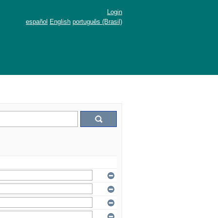
Login
español
English
português (Brasil)