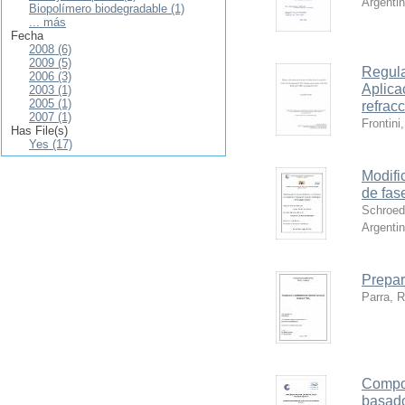
Argenti
Biopolímero biodegradable (1)
... más
Fecha
2008 (6)
2009 (5)
Regula
2006 (3)
Aplica
2003 (1)
2005 (1)
refracc
2007 (1)
Frontini
Has File(s)
Yes (17)
Modifi
de fas
Schroed
Argenti
Prepar
Parra, R
Compor
basado