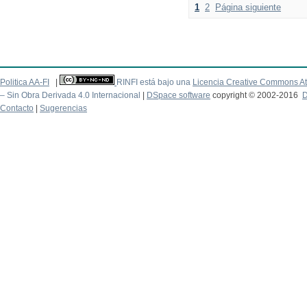
1
2
Página siguiente
Politica AA-FI
|
RINFI está bajo una
Licencia Creative Commons At
– Sin Obra Derivada 4.0 Internacional
|
DSpace software
copyright © 2002-2016
D
Contacto
|
Sugerencias