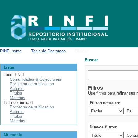
Buscar
RINFI home
→
Tesis de Doctorado
→
Buscar
Buscar
Listar
Todo RINFI
Comunidades & Colecciones
Por fecha de publicación
Filtros
Autores
Títulos
Use filtros para refinar sus 
Materias
Esta comunidad
Filtros actuales:
Por fecha de publicación
Autores
Títulos
Materias
Nuevos filtros:
Mi cuenta