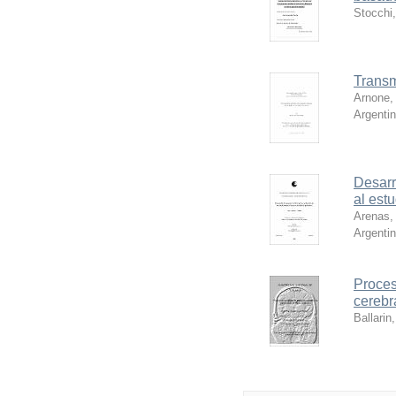
Stocchi,
Transm
Arnone,
Argenti
Desarr
al est
Arenas,
Argenti
Proces
cerebr
Ballarin