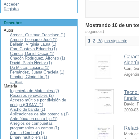
Acceder
Registro
Descubre
Mostrando 10 de un tot
Autor
segundos)
Arenas, Gustavo Francisco (1)
Arnone, Leonardo José (1)
1
2
Página siguiente
Ballarin, Virginia Laura (1)
Carr, Gustavo Eduardo (1)
Carrica, Daniel Oscar (1)
Caract
Chacón Rodríguez, Alfonso (1)
siderú
David, Pablo Héctor (1)
De Micco, Luciana (1)
Carr, G
Fernández, Juana Graciela (1)
Argenti
Frontini, Gloria Lía (1)
... más
Materia
Ingeniería de Materiales (2)
Tecnol
Recursos renovables (2)
fundic
Acceso múltiple por división de
David, 
código (CDMA) (1)
Ancho de banda (1)
2009-03
Aplicaciones de alta potencia (1)
Aritmética en punto fijo (1)
Arreglos de compuertas
Relaci
programables en campo (1)
Atrofia Cerebral (1)
Martucc
Binary multipliers (1)