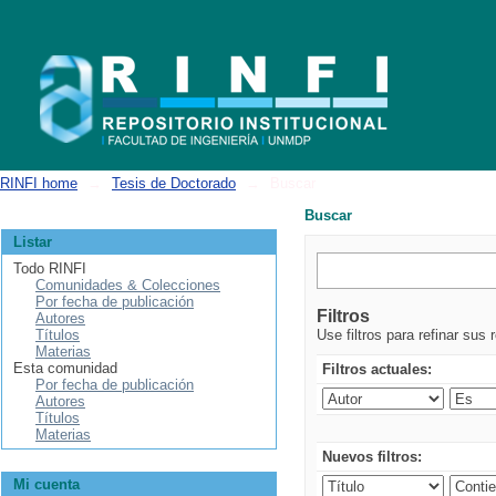
Buscar
RINFI home
→
Tesis de Doctorado
→
Buscar
Buscar
Listar
Todo RINFI
Comunidades & Colecciones
Por fecha de publicación
Filtros
Autores
Títulos
Use filtros para refinar sus 
Materias
Esta comunidad
Filtros actuales:
Por fecha de publicación
Autores
Títulos
Materias
Nuevos filtros:
Mi cuenta