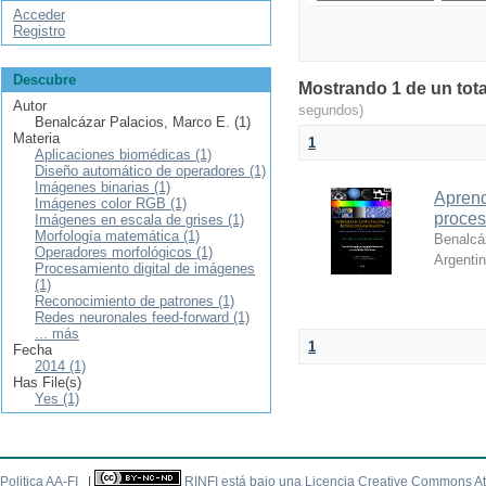
Acceder
Registro
Descubre
Mostrando 1 de un tota
Autor
segundos)
Benalcázar Palacios, Marco E. (1)
Materia
1
Aplicaciones biomédicas (1)
Diseño automático de operadores (1)
Imágenes binarias (1)
Aprend
Imágenes color RGB (1)
proces
Imágenes en escala de grises (1)
Morfología matemática (1)
Benalcá
Operadores morfológicos (1)
Argenti
Procesamiento digital de imágenes
(1)
Reconocimiento de patrones (1)
Redes neuronales feed-forward (1)
... más
1
Fecha
2014 (1)
Has File(s)
Yes (1)
Politica AA-FI
|
RINFI está bajo una
Licencia Creative Commons At