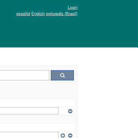
Login
español
English
português (Brasil)