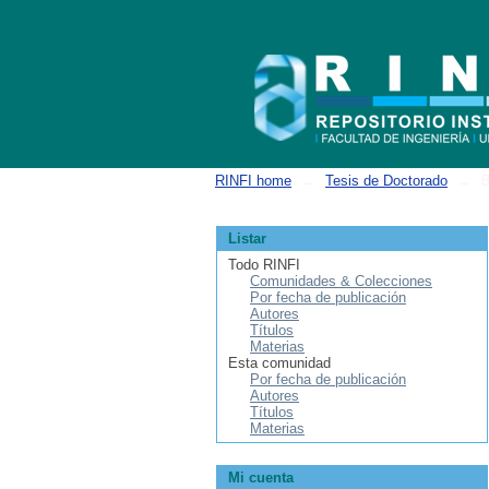
Buscar
RINFI home
→
Tesis de Doctorado
→
B
Listar
Todo RINFI
Comunidades & Colecciones
Por fecha de publicación
Autores
Títulos
Materias
Esta comunidad
Por fecha de publicación
Autores
Títulos
Materias
Mi cuenta