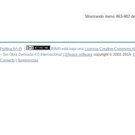
Mostrando ítems 963-982 d
Politica AA-FI
|
RINFI está bajo una
Licencia Creative Commons At
– Sin Obra Derivada 4.0 Internacional
|
DSpace software
copyright © 2002-2016
D
Contacto
|
Sugerencias