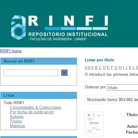
Listar por título
RINFI home
→
Listar por título
Listar por título
Buscar en RINFI
0-9
A
B
C
D
E
F
G
H
I
J
K
L
O introducir las primeras letra
Ordenar por:
Listar
Mostrando ítems 963-982 d
Todo RINFI
Comunidades & Colecciones
Por fecha de publicación
Título
Autores
Títulos
Materias
Autor
Fecha