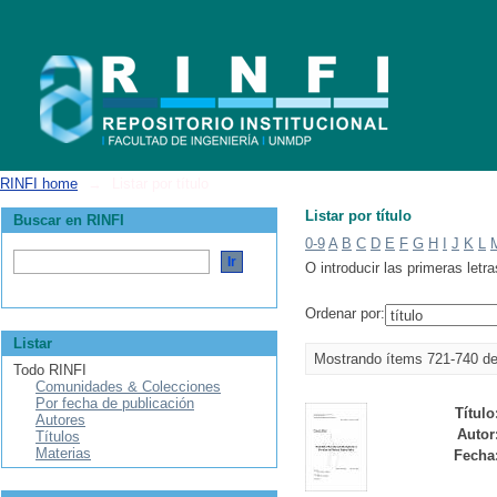
Listar por título
RINFI home
→
Listar por título
Listar por título
Buscar en RINFI
0-9
A
B
C
D
E
F
G
H
I
J
K
L
O introducir las primeras letra
Ordenar por:
Listar
Mostrando ítems 721-740 d
Todo RINFI
Comunidades & Colecciones
Por fecha de publicación
Título
Autores
Autor
Títulos
Materias
Fecha