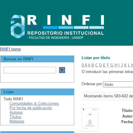
Listar por título
RINFI home
→
Listar por título
Listar por título
Buscar en RINFI
0-9
A
B
C
D
E
F
G
H
I
J
K
L
O introducir las primeras letra
Ordenar por:
Listar
Mostrando ítems 583-602 d
Todo RINFI
Comunidades & Colecciones
Por fecha de publicación
Título
Autores
Autor
Títulos
Materias
Fecha