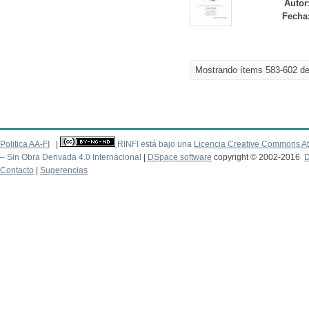
Autor
Fecha
Mostrando ítems 583-602 d
Politica AA-FI
|
RINFI está bajo una
Licencia Creative Commons At
– Sin Obra Derivada 4.0 Internacional
|
DSpace software
copyright © 2002-2016
D
Contacto
|
Sugerencias